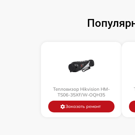
Популярн
Тепловизор Hikvision HM-
TS06-35XF/W-OQH35
Заказать ремонт