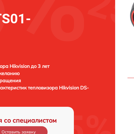
TS01-
ра Hikvision до 3 лет
 желанию
бращения
рактеристик тепловизора
Hikvision DS-
я со специалистом
Оставить заявку