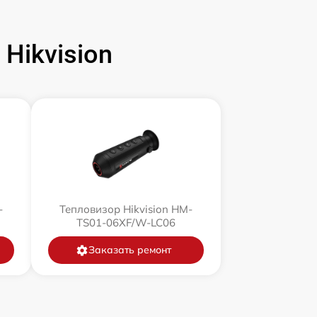
Hikvision
-
Тепловизор Hikvision HM-
TS01-06XF/W-LC06
Заказать ремонт