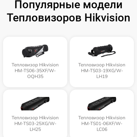
Популярные модели
Тепловизоров Hikvision
Тепловизор Hikvision
Тепловизор Hikvision
HM-TS06-35XF/W-
HM-TS03-19XG/W-
OQH35
LH19
Тепловизор Hikvision
Тепловизор Hikvision
HM-TS03-25XG/W-
HM-TS01-06XF/W-
LH25
LC06