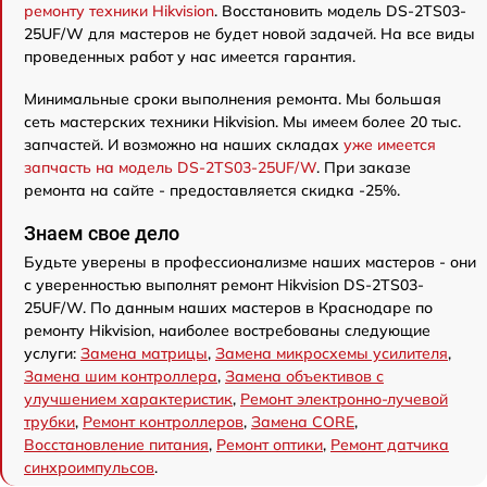
ремонту техники Hikvision
. Восстановить модель DS-2TS03-
25UF/W для мастеров не будет новой задачей. На все виды
проведенных работ у нас имеется гарантия.
Минимальные сроки выполнения ремонта. Мы большая
сеть мастерских техники Hikvision. Мы имеем более 20 тыс.
запчастей. И возможно на наших складах
уже имеется
запчасть на модель DS-2TS03-25UF/W
. При заказе
ремонта на сайте - предоставляется скидка -25%.
Знаем свое дело
Будьте уверены в профессионализме наших мастеров - они
с уверенностью выполнят ремонт Hikvision DS-2TS03-
25UF/W. По данным наших мастеров в Краснодаре по
ремонту Hikvision, наиболее востребованы следующие
услуги:
Замена матрицы
,
Замена микросхемы усилителя
,
Замена шим контроллера
,
Замена объективов с
улучшением характеристик
,
Ремонт электронно-лучевой
трубки
,
Ремонт контроллеров
,
Замена CORE
,
Восстановление питания
,
Ремонт оптики
,
Ремонт датчика
синхроимпульсов
.