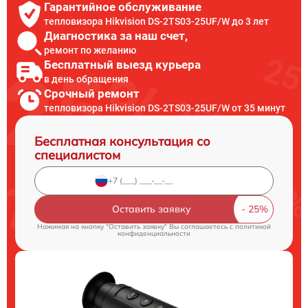
Гарантийное обслуживание
тепловизора Hikvision DS-2TS03-25UF/W до 3 лет
Диагностика за наш счет,
ремонт по желанию
Бесплатный выезд курьера
в день обращения
Срочный ремонт
тепловизора Hikvision DS-2TS03-25UF/W от 35 минут
Бесплатная консультация со
специалистом
Оставить заявку
Нажимая на кнопку "Оставить заявку" Вы соглашаетесь c
политикой
конфиденциальности