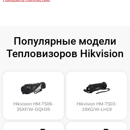
Популярные модели
Тепловизоров Hikvision
Hikvision HM-TS06-
Hikvision HM-TS03-
35XF/W-OQH35
19XG/W-LH19