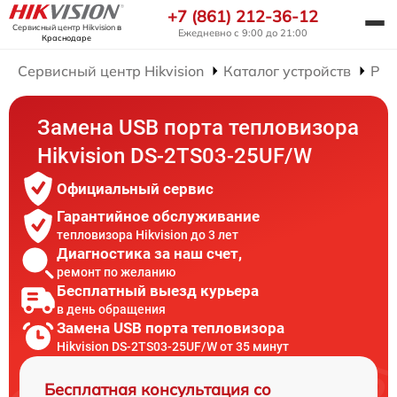
+7 (861) 212-36-12
Сервисный центр Hikvision
в
Ежедневно с 9:00 до 21:00
Краснодаре
Сервисный центр Hikvision
Каталог устройств
Рем
Замена USB порта тепловизора
Hikvision DS-2TS03-25UF/W
Официальный сервис
Гарантийное обслуживание
тепловизора Hikvision до 3 лет
Диагностика за наш счет,
ремонт по желанию
Бесплатный выезд курьера
в день обращения
Замена USB порта тепловизора
Hikvision DS-2TS03-25UF/W от 35 минут
Бесплатная консультация со