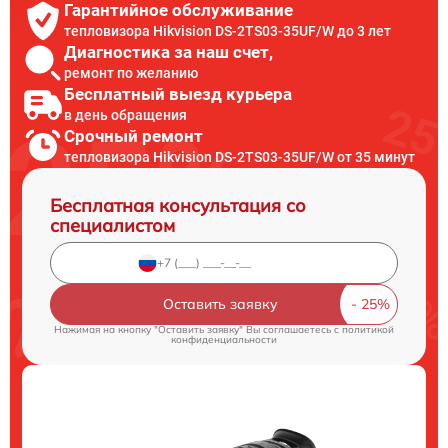
Гарантийное обслуживание
тепловизора Hikvision DS-2TS03-35UF/W до 3 лет
Диагностика за наш счет,
ремонт по желанию
Бесплатный выезд курьера
в день обращения
Срочный ремонт
тепловизора Hikvision DS-2TS03-35UF/W от 35 минут
Бесплатная консультация со
специалистом
Оставить заявку
Нажимая на кнопку "Оставить заявку" Вы соглашаетесь c
политикой
конфиденциальности