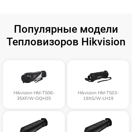
Популярные модели
Тепловизоров Hikvision
Hikvision HM-TS06-
Hikvision HM-TS03-
35XF/W-OQH35
19XG/W-LH19