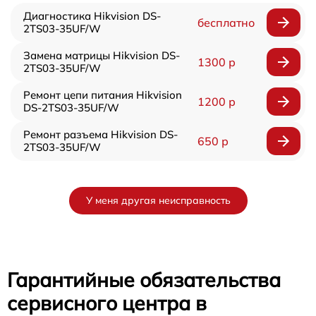
Диагностика Hikvision DS-
бесплатно
2TS03-35UF/W
Замена матрицы Hikvision DS-
1300 р
2TS03-35UF/W
Ремонт цепи питания Hikvision
1200 р
DS-2TS03-35UF/W
Ремонт разъема Hikvision DS-
650 р
2TS03-35UF/W
У меня другая неисправность
Гарантийные обязательства
сервисного центра в