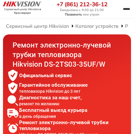
+7 (861) 212-36-12
Сервисный центр Hikvision
в
Ежедневно с 9:00 до 21:00
Краснодаре
Позвонить
мне утром
Сервисный центр Hikvision
Каталог устройств
Рем
Ремонт электронно-лучевой
трубки тепловизора
Hikvision DS-2TS03-35UF/W
Официальный сервис
Гарантийное обслуживание
тепловизора Hikvision до 3 лет
Диагностика за наш счет,
ремонт по желанию
Бесплатный выезд курьера
в день обращения
Ремонт электронно-лучевой трубки
тепловизора