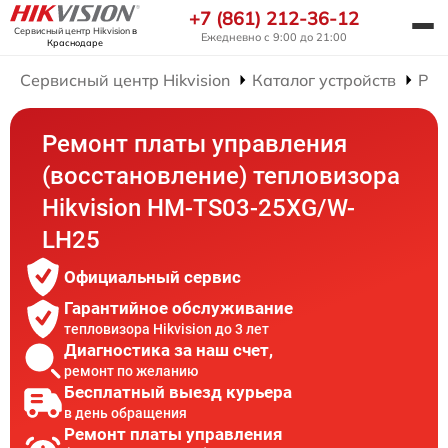
+7 (861) 212-36-12
Сервисный центр Hikvision
в
Ежедневно с 9:00 до 21:00
Краснодаре
Сервисный центр Hikvision
Каталог устройств
Рем
Ремонт платы управления
(восстановление) тепловизора
Hikvision HM-TS03-25XG/W-
LH25
Официальный сервис
Гарантийное обслуживание
тепловизора Hikvision до 3 лет
Диагностика за наш счет,
ремонт по желанию
Бесплатный выезд курьера
в день обращения
Ремонт платы управления