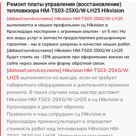
Ремонт платы управления (восстановление)
тепловизора HM-TS03-25XG/W-LH25 Hikvision
[dataset:services:name] Hikvision HM-TS03-25XG/W-LH25
выполняется в нашем профильном сц Hikvision в
Краснодаре мастерами с огромным опытом - от 5 лет. На
все виды услуг и запчасти предоставляем расширенную
гарантию - мы в сервисе уверены в качестве наших работ.
[dataset:services:name] Hikvision HM-TS03-25XG/W-LH25
будет стоить на -15% дешевле при оформлении заказа на
сайте через звонок или форму обратной связи.
[dataset:services:name] Hikvision HM-TS03-25XG/W-
LH25
выполняется на выезде, если не требует
габаритного оборудования и длительного времени
ремонта. В таких случаях наш мастер доставит
Hikvision HM-TS03-25XG/W-LH25 в сц Hikvision в
Краснодаре и доставит обратно.
Позвоните и наш сотрудник сц Hikvision в
Краснодаре проконсультирует и определит
стоимость работ над тепловизора Hikvision HM-
TS03-25XG/W-LH25. [dataset:services:name]