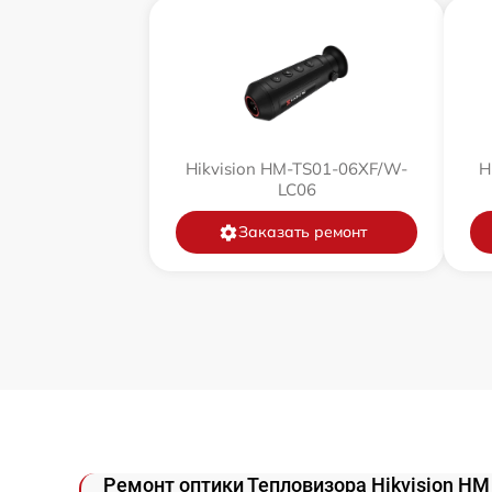
Замена дисплея (экрана)
Прошивка (Обновление ПО)
Ремонт платы управления
(восстановление)
Hikvision HM-TS01-06XF/W-
H
LC06
Восстановление после попадания влаги
Заказать ремонт
Ремонт Wi-Fi
Ремонт разъема
Ремонт капиллярной трубки
Ремонт оптики Тепловизора Hikvision HM