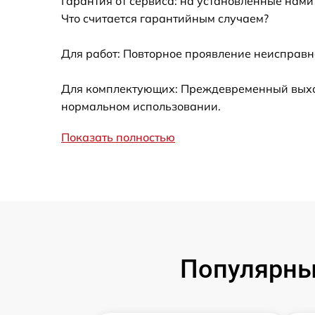
Гарантия от сервиса: на установленные нами
Ремонт встроенного дальнометра и
Что считается гарантийным случаем?
других устройств
Для работ: Повторное проявление неисправн
Замена микросхемы логики
Для комплектующих: Преждевременный выход 
Замена ключей управления
нормальном использовании.
Ремонт цепи питания
Показать полностью
Замена USB порта
Замена процессора
Замена аккумулятора
Популярны
Замена корпуса