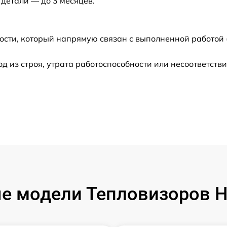
 детали — до 3 месяцев.
от 60 мин
ости, который напрямую связан с выполненной работой 
от 60 мин
из строя, утрата работоспособности или несоответств
от 60 мин
от 60 мин
от 60 мин
от 60 мин
от 60 мин
е модели Тепловизоров Hi
от 60 мин