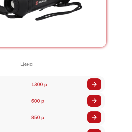
Цена
1300 р
600 р
850 р