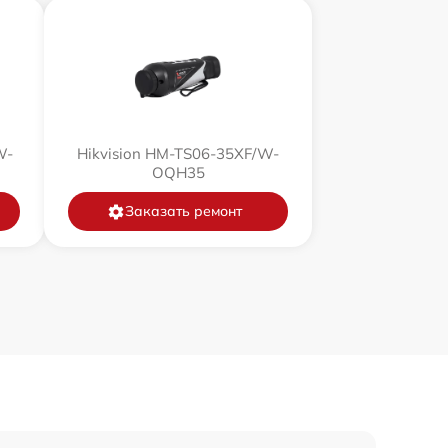
750 р
450 р
750 р
W-
Hikvision HM-TS06-35XF/W-
OQH35
850 р
Заказать ремонт
850 р
650 р
450 р