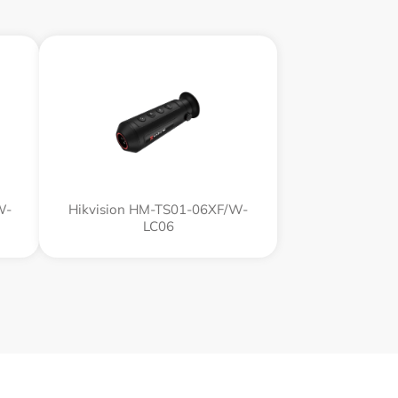
W-
Hikvision HM-TS01-06XF/W-
LC06