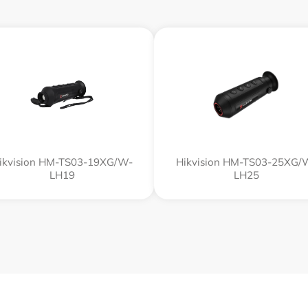
ikvision HM-TS03-19XG/W-
Hikvision HM-TS03-25XG/
LH19
LH25