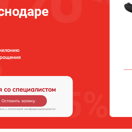
аснодаре
 желанию
бращения
я со специалистом
Оставить заявку
есь c
политикой конфиденциальности