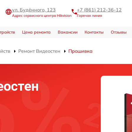
ул. Будённого, 123
+7 (861) 212-36-12
Адрес сервисного центра Hikvision
Горячая линия
тройств
Цена ремонта
Вакансии
Контакты
Отзывы
ойств
Ремонт Видеостен
Прошивка
еостен