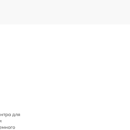
ентра для
и
емного